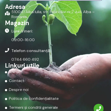
Adresa
510041 Alba Iulia, str. Fabricilor nr.2 Jud. Alba –
Romania
Magazin
Luni-Vineri:
09:00-16:00
Telefon consultanță:
0744 660 492
Linkuri utile
ANPC
Contact
Despre noi
Politica de confidențialitate
Termeni și conditii generale