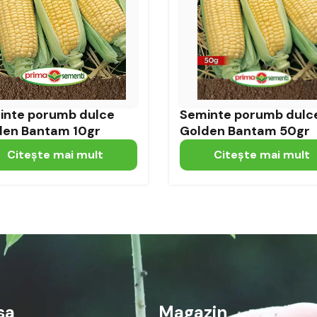
inte porumb dulce
Seminte porumb dulc
den Bantam 10gr
Golden Bantam 50gr
Citeşte mai mult
Citeşte mai mult
sa
Magazin