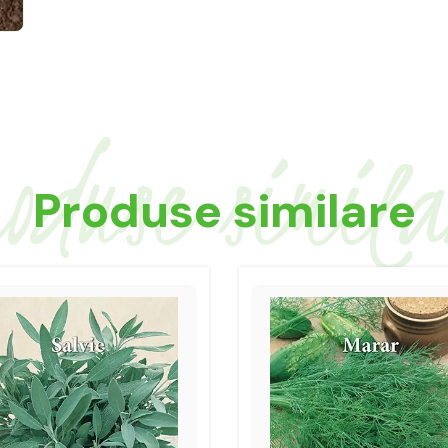
oduse simil
Produse similare