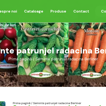
espre noi
Cataloage
Produse
Contact
Co
nte patrunjel radacina Ber
Prima pagină
/ Seminte patrunjel radacina Berliner
Prima pagină
/ Seminte patrunjel radacina Berliner