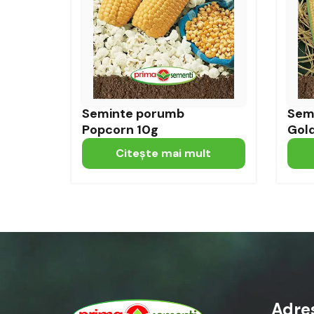
Seminte porumb
Sem
Popcorn 10g
Gol
Citeşte mai mult
Adre