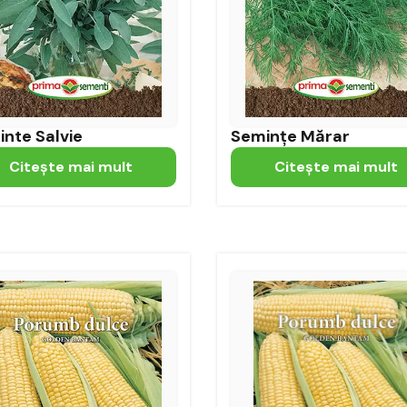
nte Salvie
Semințe Mărar
Citeşte mai mult
Citeşte mai mult