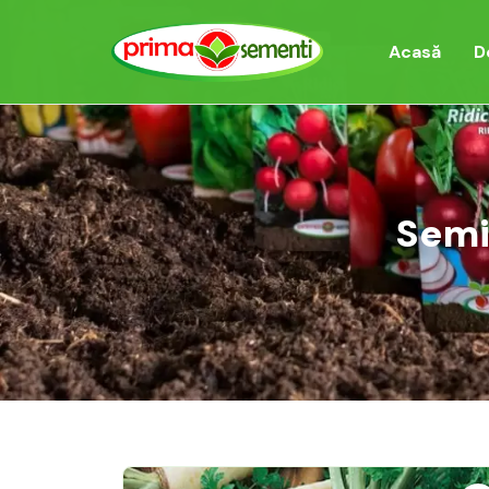
Acasă
D
Semi