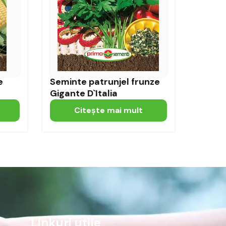
e
Seminte patrunjel frunze
Gigante D`Italia
Citeşte mai mult
Linkuri utile