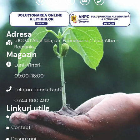
Adresa
510041 Alba Iulia, str. Fabricilor nr.2 Jud. Alba –
Romania
Magazin
Luni-Vineri:
09:00-16:00
Telefon consultanță:
0744 660 492
Linkuri utile
ANPC
Contact
Despre noi