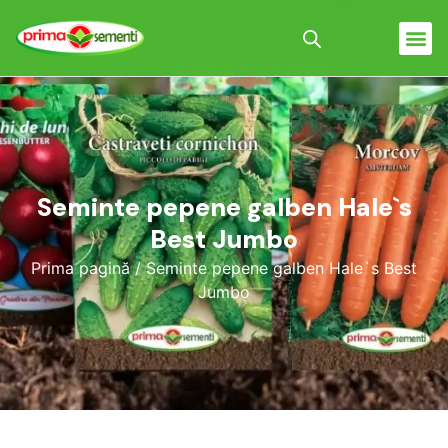
Seminte pepene galben Hale`s
Best Jumbo
Prima pagină
/ Seminte pepene galben Hale`s Best
Jumbo