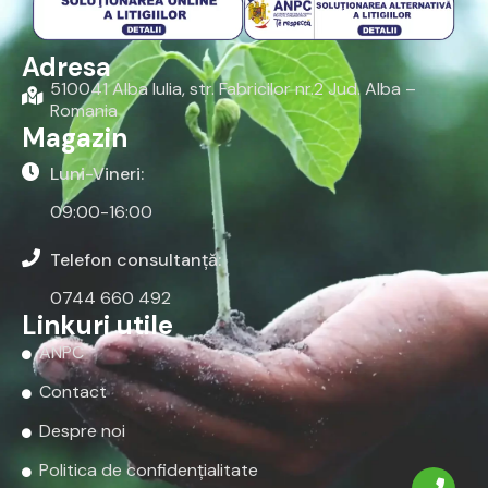
Adresa
510041 Alba Iulia, str. Fabricilor nr.2 Jud. Alba –
Romania
Magazin
Luni-Vineri:
09:00-16:00
Telefon consultanță:
0744 660 492
Linkuri utile
ANPC
Contact
Despre noi
Politica de confidențialitate