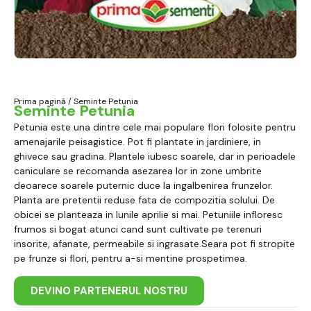
Prima pagină
/ Seminte Petunia
Seminte Petunia
Petunia este una dintre cele mai populare flori folosite pentru
amenajarile peisagistice. Pot fi plantate in jardiniere, in
ghivece sau gradina. Plantele iubesc soarele, dar in perioadele
caniculare se recomanda asezarea lor in zone umbrite
deoarece soarele puternic duce la ingalbenirea frunzelor.
Planta are pretentii reduse fata de compozitia solului. De
obicei se planteaza in lunile aprilie si mai. Petuniile infloresc
frumos si bogat atunci cand sunt cultivate pe terenuri
insorite, afanate, permeabile si ingrasate.Seara pot fi stropite
pe frunze si flori, pentru a-si mentine prospetimea.
DEVINO PARTENERUL NOSTRU