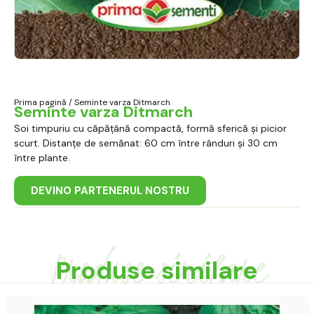
Prima pagină
/ Seminte varza Ditmarch
Seminte varza Ditmarch
Soi timpuriu cu căpățână compactă, formă sferică și picior
scurt. Distanțe de semănat: 60 cm între rânduri și 30 cm
între plante.
DEVINO PARTENERUL NOSTRU
Produse similare
Produse similare