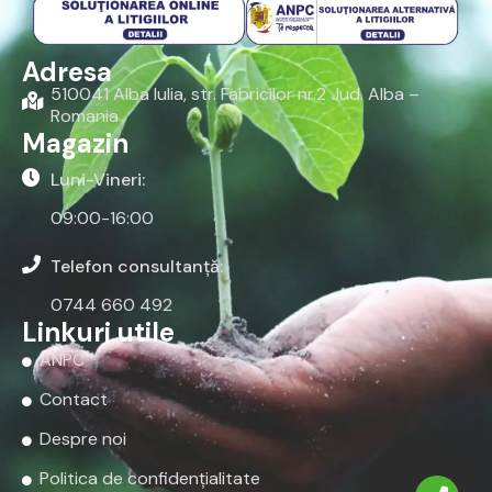
Adresa
510041 Alba Iulia, str. Fabricilor nr.2 Jud. Alba –
Romania
Magazin
Luni-Vineri:
09:00-16:00
Telefon consultanță:
0744 660 492
Linkuri utile
ANPC
Contact
Despre noi
Politica de confidențialitate