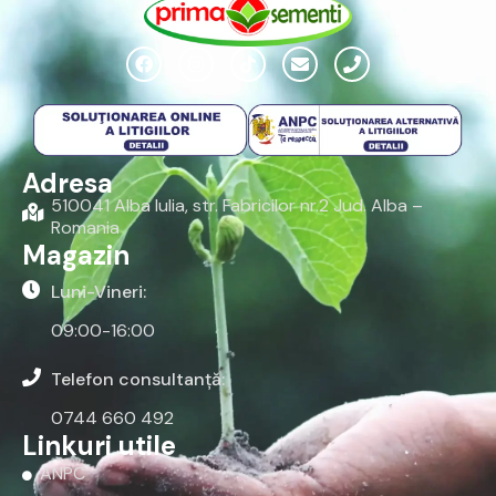
Adresa
510041 Alba Iulia, str. Fabricilor nr.2 Jud. Alba –
Romania
Magazin
Luni-Vineri:
09:00-16:00
Telefon consultanță:
0744 660 492
Linkuri utile
ANPC