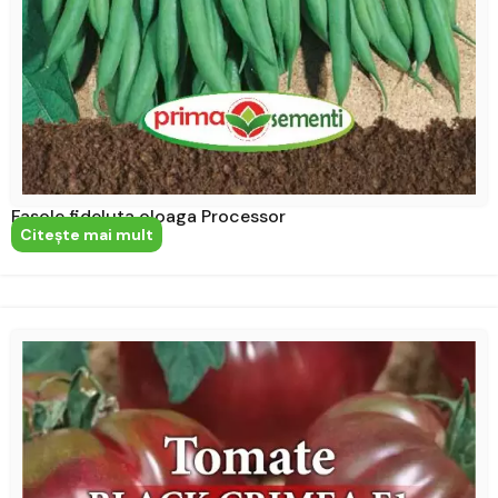
Fasole fideluta oloaga Processor
Citeşte mai mult