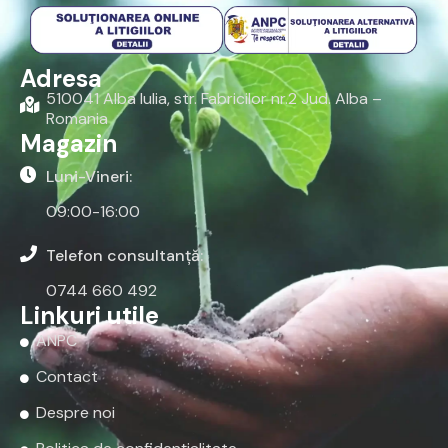
Adresa
510041 Alba Iulia, str. Fabricilor nr.2 Jud. Alba –
Romania
Magazin
Luni-Vineri:
09:00-16:00
Telefon consultanță:
0744 660 492
Linkuri utile
ANPC
Contact
Despre noi