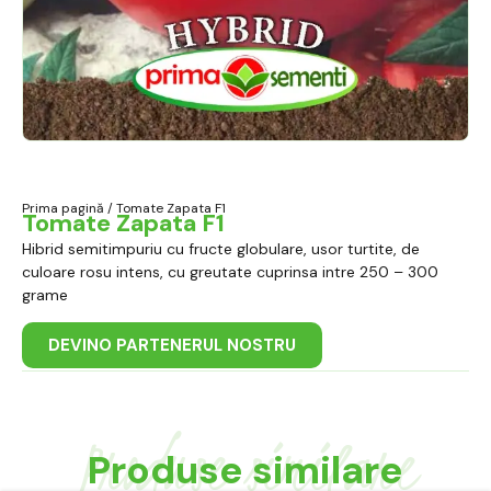
Prima pagină
/ Tomate Zapata F1
Tomate Zapata F1
Hibrid semitimpuriu cu fructe globulare, usor turtite, de
culoare rosu intens, cu greutate cuprinsa intre 250 – 300
grame
DEVINO PARTENERUL NOSTRU
Produse similare
Produse similare