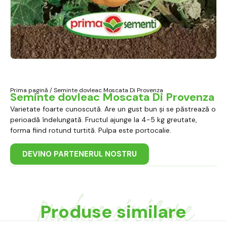
Prima pagină
/ Seminte dovleac Moscata Di Provenza
Seminte dovleac Moscata Di Provenza
Varietate foarte cunoscută. Are un gust bun și se păstrează o
perioadă îndelungată. Fructul ajunge la 4-5 kg greutate,
forma fiind rotund turtită. Pulpa este portocalie.
DEVINO PARTENERUL NOSTRU
Produse similare
Produse similare