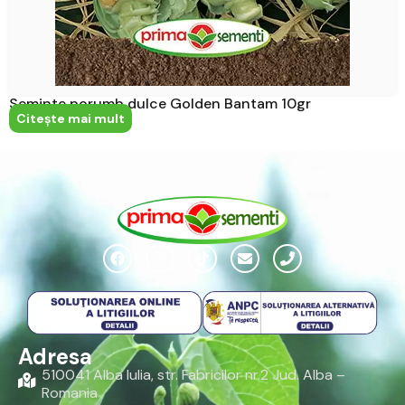
Seminte porumb dulce Golden Bantam 10gr
Citeşte mai mult
Adresa
510041 Alba Iulia, str. Fabricilor nr.2 Jud. Alba –
Romania