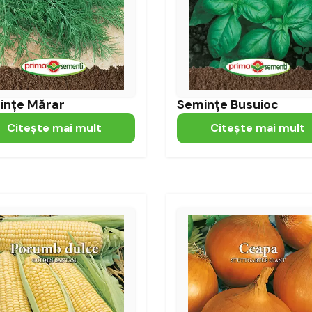
ințe Mărar
Semințe Busuioc
Citeşte mai mult
Citeşte mai mult