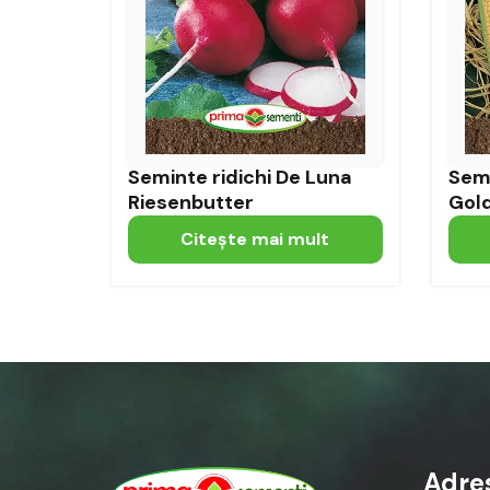
Seminte ridichi De Luna
Sem
Riesenbutter
Gol
Citeşte mai mult
Adre