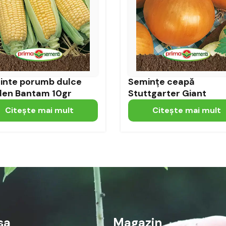
inte porumb dulce
Semințe ceapă
den Bantam 10gr
Stuttgarter Giant
Citeşte mai mult
Citeşte mai mult
sa
Magazin