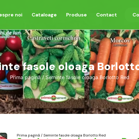
espre noi
Cataloage
Produse
Contact
Co
nte fasole oloaga Borlott
Prima pagină
/ Seminte fasole oloaga Borlotto Red
Prima pagină
/ Seminte fasole oloaga Borlotto Red