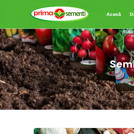
Acasă
D
Semi