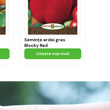
Semințe ardei gras
Blocky Red
Citeşte mai mult
Linkuri utile