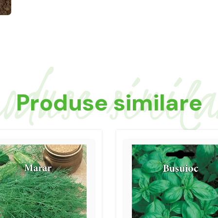
oduse simil
Produse similare